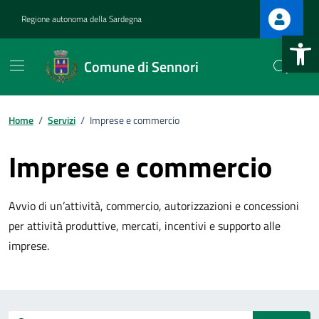
Vai ai contenuti
Vai al footer
Regione autonoma della Sardegna
Apri la b
Comune di Sennori
Home
/
Servizi
/
Imprese e commercio
Imprese e commercio
Avvio di un’attività, commercio, autorizzazioni e concessioni
per attività produttive, mercati, incentivi e supporto alle
imprese.
Esplora tutti i servizi