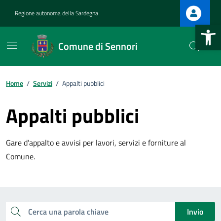
Vai ai contenuti
Vai al footer
Regione autonoma della Sardegna
Apri la b
Comune di Sennori
Home
/
Servizi
/
Appalti pubblici
Appalti pubblici
Gare d’appalto e avvisi per lavori, servizi e forniture al
Comune.
Esplora tutti i servizi
Cerca una parola chiave
Invio