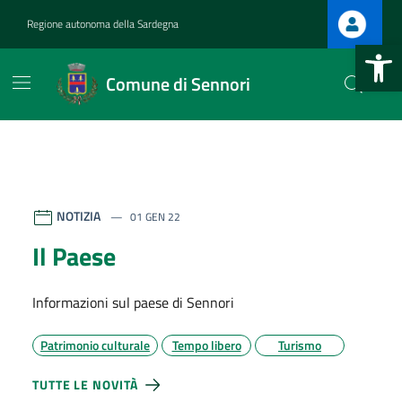
Vai ai contenuti
Vai al footer
Regione autonoma della Sardegna
Apri la b
Comune di Sennori
Comune di Sennori
Contenuti in evidenza
NOTIZIA
01 GEN 22
Il Paese
Informazioni sul paese di Sennori
Patrimonio culturale
Tempo libero
Turismo
TUTTE LE NOVITÀ