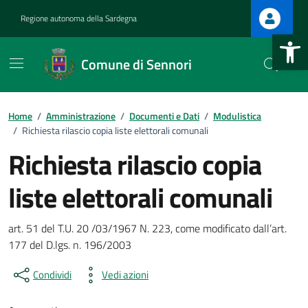
Vai ai contenuti
Vai al footer
Regione autonoma della Sardegna
Apri la b
Comune di Sennori
Home
/
Amministrazione
/
Documenti e Dati
/
Modulistica
/
Richiesta rilascio copia liste elettorali comunali
Richiesta rilascio copia
.
liste elettorali comunali
Dettagli del documento
art. 51 del T.U. 20 /03/1967 N. 223, come modificato dall’art.
.
177 del D.lgs. n. 196/2003
Condividi
Vedi azioni