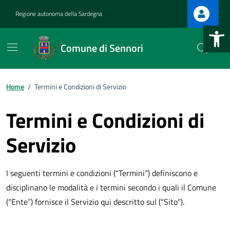
Vai ai contenuti
Vai al footer
Regione autonoma della Sardegna
Apri la b
Comune di Sennori
Home
/
Termini e Condizioni di Servizio
Termini e Condizioni di
Servizio
I seguenti termini e condizioni (“Termini”) definiscono e
disciplinano le modalità e i termini secondo i quali il Comune
(“Ente”) fornisce il Servizio qui descritto sul (“Sito”).