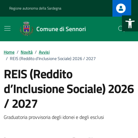
Vai ai contenuti
Vai al footer
Regione autonoma della Sardegna
Apri la b
Comune di Sennori
Home
/
Novità
/
Avvisi
/
REIS (Reddito d’Inclusione Sociale) 2026 / 2027
REIS (Reddito
d’Inclusione Sociale) 2026
:
/ 2027
Graduatoria provvisoria degli idonei e degli esclusi