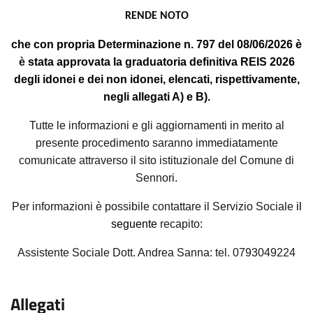
RENDE NOTO
che con
propria
Determinazione n
.
797
del
08/06/2026
è
è
stata
approvata
la graduatoria
definit
iv
a
REIS 202
6
degli
idonei
e dei non
idonei
, elencati, rispettivamente,
negli allegati A) e B)
.
Tutte le informazioni e gli aggiornamenti in merito al
presente procedimento saranno immediatamente
comunicate attraverso il sito istituzionale del Comune di
Sennori
.
Per informazioni è possibile contattare il Servizio Sociale
il
seguente
recapito:
Assistente Sociale Dott. Andrea Sanna: tel. 0793049224
.
Allegati