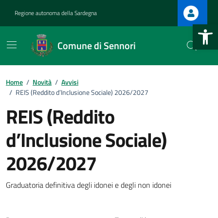
Vai ai contenuti
Vai al footer
Regione autonoma della Sardegna
Apri la b
Comune di Sennori
Home
/
Novità
/
Avvisi
/
REIS (Reddito d’Inclusione Sociale) 2026/2027
REIS (Reddito
d’Inclusione Sociale)
:
2026/2027
Graduatoria definitiva degli idonei e degli non idonei