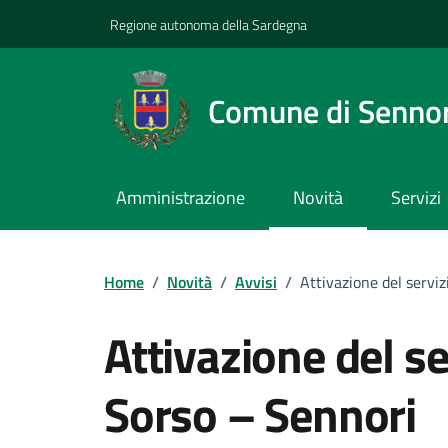
Vai ai contenuti
Vai al footer
Regione autonoma della Sardegna
Comune di Sennor
Amministrazione
Novità
Servizi
Home
/
Novità
/
Avvisi
/
Attivazione del servi
Attivazione del s
:
Sorso – Sennori