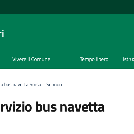
i
Vivere il Comune
Tempo libero
Istr
zio bus navetta Sorso – Sennori
ervizio bus navetta