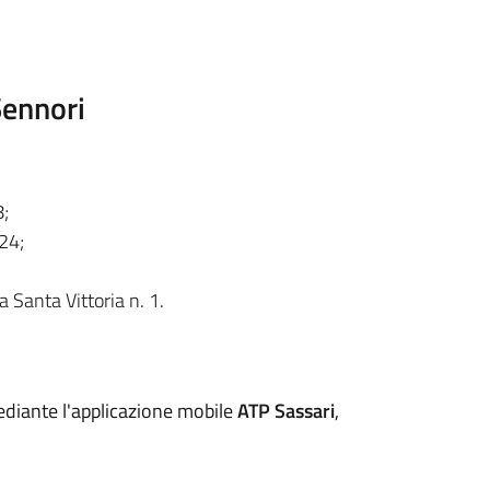
Sennori
8;
24;
a Santa Vittoria n. 1.
ediante l'applicazione mobile
ATP Sassari
,