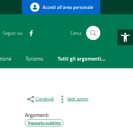
Accedi all'area personale
Apri la b
Facebook
RSS
Seguici su:
Cerca
uzione
Turismo
Tutti gli argomenti...
Condividi
Vedi azioni
Argomenti
Trasporto pubblico